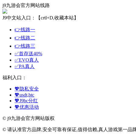
j9九游会官方网站线路
J9中文站入口：【crtl+D,收藏本站】
👉线路一
👉线路二
👉线路三
✅首存送40%
✅EVO真人
✅PA真人
福利入口：
💖隐私安全
💖usdt,btc
💖J9bc分红
💖优惠活动
© j9九游会官方网站版权
© 请认准官方品牌,安全可靠有保证,值得信赖,真人游戏第一品